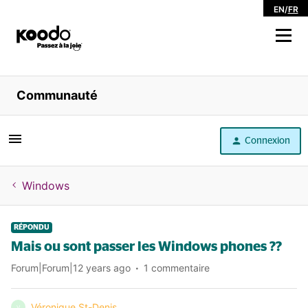
EN
/
FR
Magasiner
Communauté
Libre service
Connexion
Aide
Windows
RÉPONDU
Mais ou sont passer les Windows phones ??
Forum|Forum|12 years ago
1 commentaire
Véronique St-Denis
V