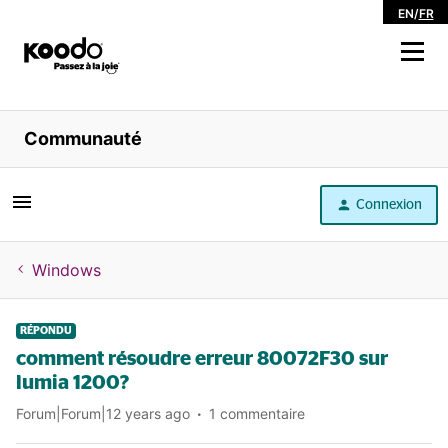
EN
/
FR
Magasiner
Communauté
Libre service
Connexion
Aide
Windows
RÉPONDU
comment résoudre erreur 80072F30 sur
lumia 1200?
Forum|Forum|12 years ago
1 commentaire