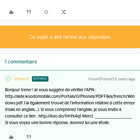
Ce sujet a été fermé aux réponses.
1 commentaire
Vincent
Forum|Forum|12 years ago
V
RÉPONSE
Bonjour Irene ! Je vous suggère de vérifier l’APN :
http://aide.koodomobile.com/Portals/0/Phones/PDFFiles/french/Win
dows.pdf J’ai également trouvé de l’information relative à cette erreur
(mais en anglais…). Si vous comprenez l’anglais, je vous invite à
consulter ce lien : http://koo.do/1mYx4qt Merci. ________________________
Si vous voyez une bonne réponse, donnez lui une étoile.