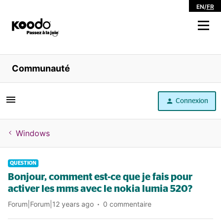
EN
/
FR
Magasiner
Communauté
Libre service
Connexion
Aide
Windows
QUESTION
Bonjour, comment est-ce que je fais pour
activer les mms avec le nokia lumia 520?
Forum|Forum|12 years ago
0 commentaire