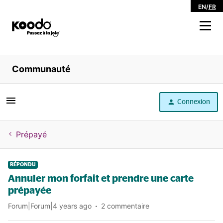
EN
/
FR
Magasiner
Communauté
Libre service
Connexion
Aide
Prépayé
RÉPONDU
Annuler mon forfait et prendre une carte
prépayée
Forum|Forum|4 years ago
2 commentaire