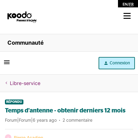
EN
/
FR
Magasiner
Communauté
Libre service
Connexion
Aide
Libre-service
RÉPONDU
Temps d'antenne - obtenir derniers 12 mois
Forum|Forum|6 years ago
2 commentaire
Pierre Acadien
P