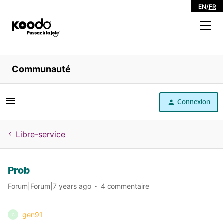
EN
/
FR
Magasiner
Communauté
Libre service
Connexion
Aide
Libre-service
Prob
Forum|Forum|7 years ago
4 commentaire
gen91
G