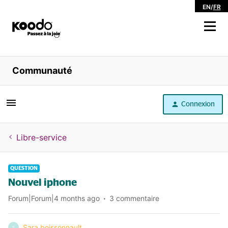
EN
/
FR
Magasiner
Communauté
Libre service
Connexion
Aide
Libre-service
QUESTION
Nouvel iphone
Forum|Forum|4 months ago
3 commentaire
Sara.boissonnault
S