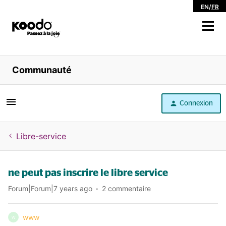
EN
/
FR
Magasiner
Communauté
Libre service
Connexion
Aide
Libre-service
ne peut pas inscrire le libre service
Forum|Forum|7 years ago
2 commentaire
www
W