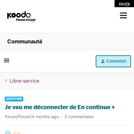
EN
/
FR
Magasiner
Communauté
Libre service
Connexion
Aide
Libre-service
QUESTION
Je veu me déconnecter de En continue +
Forum|Forum|4 months ago
3 commentaire
Full
F