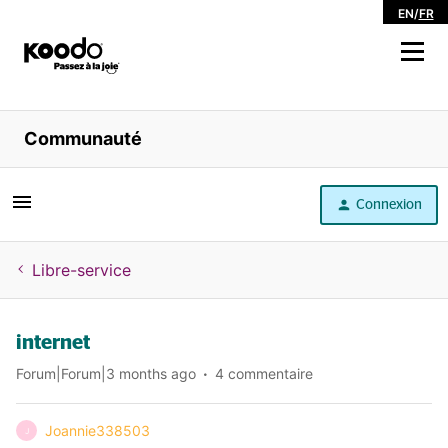
EN
/
FR
Magasiner
Communauté
Libre service
Connexion
Aide
Libre-service
internet
Forum|Forum|3 months ago
4 commentaire
Joannie338503
J