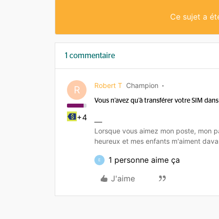
Ce sujet a é
1 commentaire
Robert T
Champion
R
Vous n’avez qu’à transférer votre SIM dans l
+4
Lorsque vous aimez mon poste, mon pa
heureux et mes enfants m'aiment dava
1 personne aime ça
E
J'aime