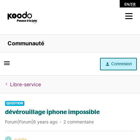
EN
/
FR
Magasiner
Communauté
Libre service
Connexion
Aide
Libre-service
QUESTION
dévérouillage iphone impossible
Forum|Forum|6 years ago
2 commentaire
sybille
S