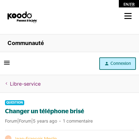
EN
/
FR
Magasiner
Communauté
Libre service
Connexion
Aide
Libre-service
QUESTION
Changer un téléphone brisé
Forum|Forum|5 years ago
1 commentaire
Jean-François Meslin
J