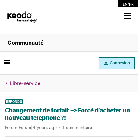
EN
/
FR
Magasiner
Communauté
Libre service
Connexion
Aide
Libre-service
RÉPONDU
Changement de forfait --> Forcé d'acheter un
nouveau téléphone ?!
Forum|Forum|4 years ago
1 commentaire