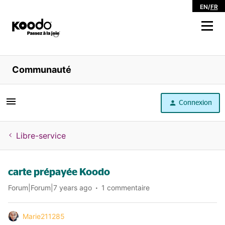
EN
/
FR
Magasiner
Communauté
Libre service
Connexion
Aide
Libre-service
carte prépayée Koodo
Forum|Forum|7 years ago
1 commentaire
Marie211285