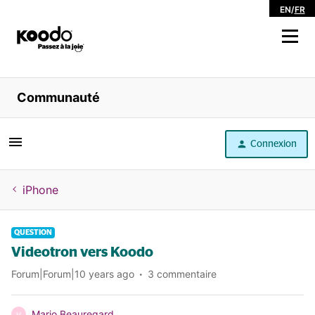
EN
/
FR
Magasiner
Communauté
Libre service
Connexion
Aide
iPhone
QUESTION
Videotron vers Koodo
Forum|Forum|10 years ago
3 commentaire
Mario Beauregard
M