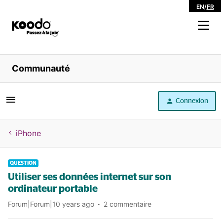
EN
/
FR
Magasiner
Communauté
Libre service
Connexion
Aide
iPhone
QUESTION
Utiliser ses données internet sur son
ordinateur portable
Forum|Forum|10 years ago
2 commentaire