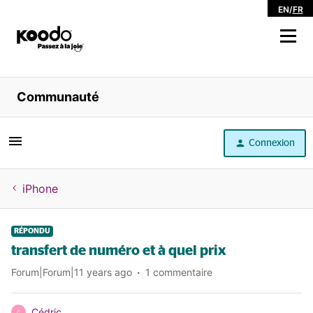
EN
/
FR
Magasiner
Communauté
Libre service
Connexion
Aide
iPhone
RÉPONDU
transfert de numéro et à quel prix
Forum|Forum|11 years ago
1 commentaire
Cédric
C