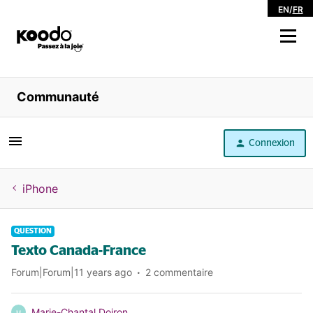
EN
/
FR
Magasiner
Communauté
Libre service
Connexion
Aide
iPhone
QUESTION
Texto Canada-France
Forum|Forum|11 years ago
2 commentaire
Marie-Chantal Doiron
M