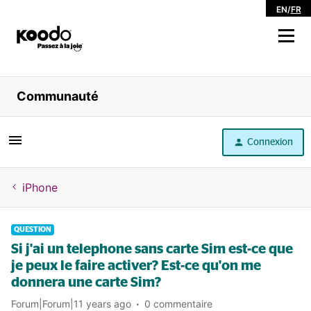
EN
/
FR
Magasiner
Communauté
Libre service
Connexion
Aide
iPhone
QUESTION
Si j'ai un telephone sans carte Sim est-ce que
je peux le faire activer? Est-ce qu'on me
donnera une carte Sim?
Forum|Forum|11 years ago
0 commentaire