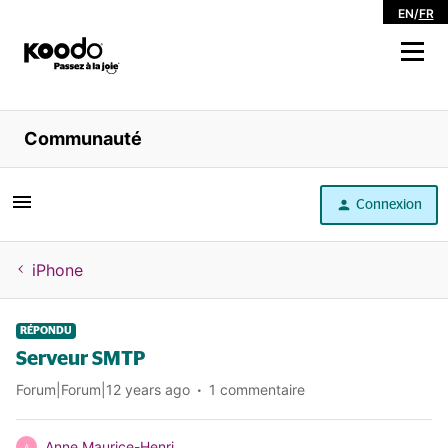
EN
/
FR
Magasiner
Communauté
Libre service
Connexion
Aide
iPhone
RÉPONDU
Serveur SMTP
Forum|Forum|12 years ago
1 commentaire
Anne Maurice-Henri
A