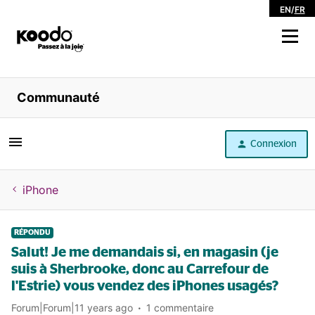
EN
/
FR
Magasiner
Communauté
Libre service
Connexion
Aide
iPhone
RÉPONDU
Salut! Je me demandais si, en magasin (je
suis à Sherbrooke, donc au Carrefour de
l'Estrie) vous vendez des iPhones usagés?
Forum|Forum|11 years ago
1 commentaire