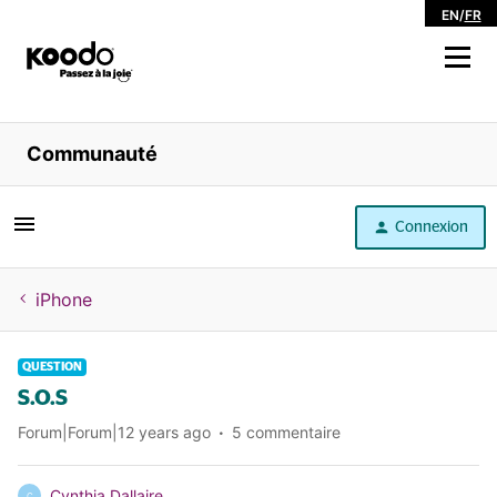
EN
/
FR
Magasiner
Communauté
Libre service
Connexion
Aide
iPhone
QUESTION
S.O.S
Forum|Forum|12 years ago
5 commentaire
Cynthia Dallaire
C