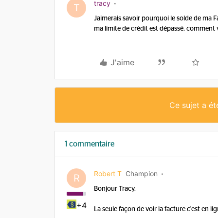
tracy
T
Jaimerais savoir pourquoi le solde de ma Fac
ma limite de crédit est dépassé, comment v
J'aime
Ce sujet a é
1 commentaire
Robert T
Champion
R
Bonjour Tracy.
+4
La seule façon de voir la facture c'est en 