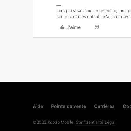
Lorsque vous aimez mon poste, mon pa
heureux et mes enfants m'aiment dava
J'aime
Aide
Points de vente
Carrières
Cod
©2023 Koodo Mobile.
Confidentialité/Légal