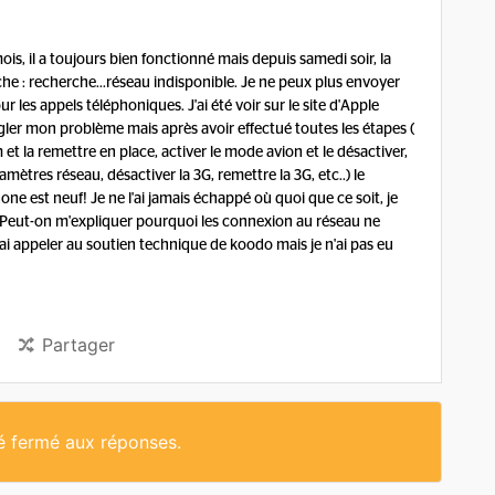
s, il a toujours bien fonctionné mais depuis samedi soir, la
he : recherche...réseau indisponible. Je ne peux plus envoyer
r les appels téléphoniques. J'ai été voir sur le site d'Apple
régler mon problème mais après avoir effectué toutes les étapes (
et la remettre en place, activer le mode avion et le désactiver,
ramètres réseau, désactiver la 3G, remettre la 3G, etc..) le
ne est neuf! Je ne l'ai jamais échappé où quoi que ce soit, je
 Peut-on m'expliquer pourquoi les connexion au réseau ne
ai appeler au soutien technique de koodo mais je n'ai pas eu
Partager
té fermé aux réponses.