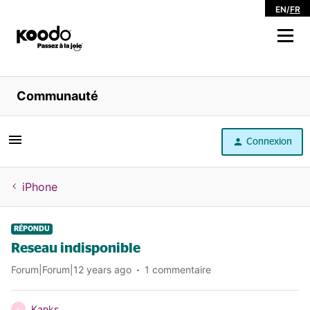
EN
/
FR
Magasiner
Communauté
Libre service
Connexion
Aide
iPhone
RÉPONDU
Reseau indisponible
Forum|Forum|12 years ago
1 commentaire
Kanks
K