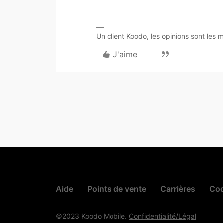
Un client Koodo, les opinions sont les m
J'aime
Aide
Points de vente
Carrières
Cod
©2023 Koodo Mobile.
Confidentialité/Légal