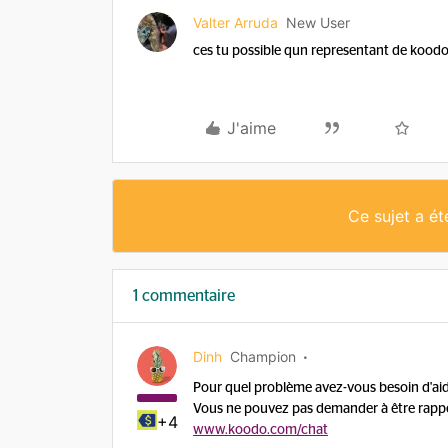
Valter Arruda
New User
ces tu possible qun representant de kood
J'aime
Ce sujet a é
1 commentaire
Dinh
Champion
Pour quel problème avez-vous besoin d'aid
Vous ne pouvez pas demander à être rappe
+4
www.koodo.com/chat