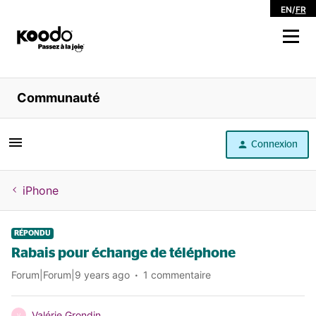
EN
/
FR
Magasiner
Communauté
Libre service
Connexion
Aide
iPhone
RÉPONDU
Rabais pour échange de téléphone
Forum|Forum|9 years ago
1 commentaire
Valérie Grondin
V