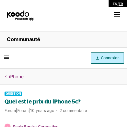
EN
/
FR
Magasiner
Communauté
Libre service
Connexion
Aide
iPhone
QUESTION
Quel est le prix du iPhone 5c?
Forum|Forum|10 years ago
2 commentaire
Sonia Bersier Carpentier
S