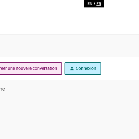
EN
/
FR
réer une nouvelle conversation
Connexion
one