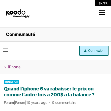
EN
/
FR
Magasiner
Communauté
Libre service
Connexion
Aide
iPhone
QUESTION
Quand l'iphone 6 va rabaisser le prix ou
comme l'autre fois a 200$ a la balance ?
Forum|Forum|10 years ago
0 commentaire