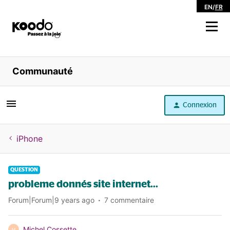
EN
/
FR
Magasiner
Communauté
Libre service
Connexion
Aide
iPhone
QUESTION
probleme donnés site internet...
Forum|Forum|9 years ago
7 commentaire
Michel Cossette
M