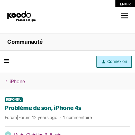
EN
/
FR
Magasiner
Communauté
Libre service
Connexion
Aide
iPhone
RÉPONDU
Problème de son, iPhone 4s
Forum|Forum|12 years ago
1 commentaire
Marie-Christine P. Blouin
M