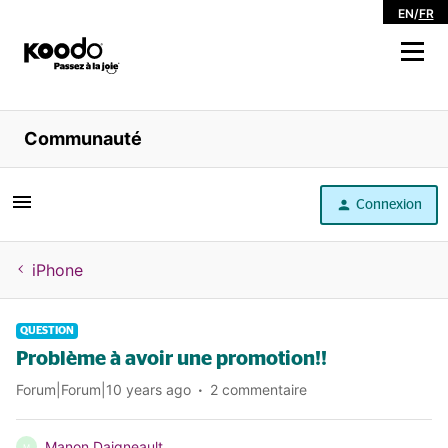
EN
/
FR
Magasiner
Communauté
Libre service
Connexion
Aide
iPhone
QUESTION
Problème à avoir une promotion!!
Forum|Forum|10 years ago
2 commentaire
Manon Daigneault
M