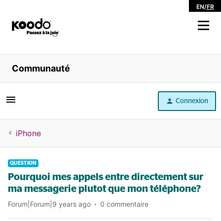
EN
/
FR
Magasiner
Communauté
Libre service
Connexion
Aide
iPhone
QUESTION
Pourquoi mes appels entre directement sur
ma messagerie plutot que mon téléphone?
Forum|Forum|9 years ago
0 commentaire