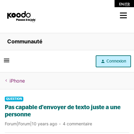
EN
/
FR
Magasiner
Communauté
Libre service
Connexion
Aide
iPhone
QUESTION
Pas capable d'envoyer de texto juste a une
personne
Forum|Forum|10 years ago
4 commentaire