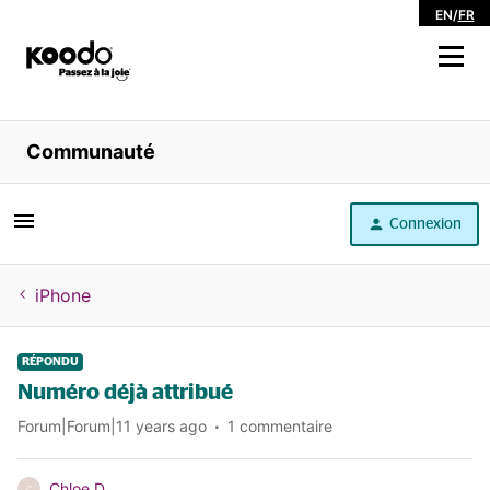
EN
/
FR
Magasiner
Communauté
Libre service
Connexion
Aide
iPhone
RÉPONDU
Numéro déjà attribué
Forum|Forum|11 years ago
1 commentaire
Chloe D
C