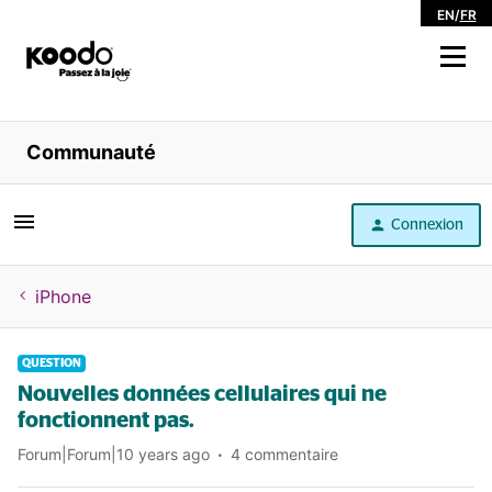
EN
/
FR
Magasiner
Communauté
Libre service
Connexion
Aide
iPhone
QUESTION
Nouvelles données cellulaires qui ne
fonctionnent pas.
Forum|Forum|10 years ago
4 commentaire