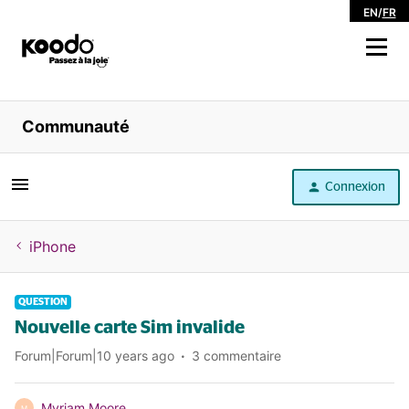
EN
/
FR
Magasiner
Communauté
Libre service
Connexion
Aide
iPhone
QUESTION
Nouvelle carte Sim invalide
Forum|Forum|10 years ago
3 commentaire
Myriam Moore
M