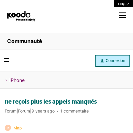
EN
/
FR
Magasiner
Communauté
Libre service
Connexion
Aide
iPhone
ne reçois plus les appels manqués
Forum|Forum|9 years ago
1 commentaire
Map
M