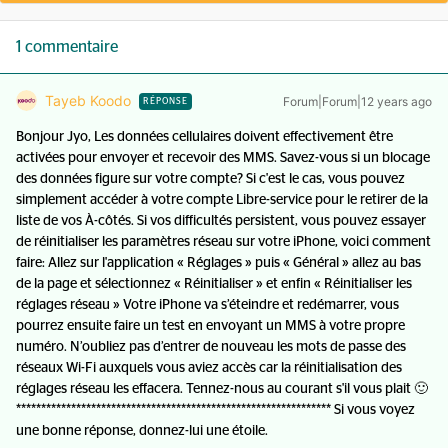
1 commentaire
Tayeb Koodo
Forum|Forum|12 years ago
RÉPONSE
Bonjour Jyo, Les données cellulaires doivent effectivement être
activées pour envoyer et recevoir des MMS. Savez-vous si un blocage
des données figure sur votre compte? Si c'est le cas, vous pouvez
simplement accéder à votre compte Libre-service pour le retirer de la
liste de vos À-côtés. Si vos difficultés persistent, vous pouvez essayer
de réinitialiser les paramètres réseau sur votre iPhone, voici comment
faire: Allez sur l'application « Réglages » puis « Général » allez au bas
de la page et sélectionnez « Réinitialiser » et enfin « Réinitialiser les
réglages réseau » Votre iPhone va s’éteindre et redémarrer, vous
pourrez ensuite faire un test en envoyant un MMS à votre propre
numéro. N’oubliez pas d’entrer de nouveau les mots de passe des
réseaux Wi-Fi auxquels vous aviez accès car la réinitialisation des
réglages réseau les effacera. Tennez-nous au courant s'il vous plait 🙂
*************************************************************** Si vous voyez
une bonne réponse, donnez-lui une étoile.