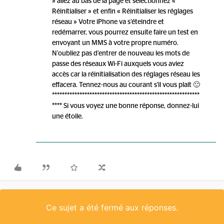
» allez au bas de la page et sélectionnez «
Réinitialiser » et enfin « Réinitialiser les réglages
réseau » Votre iPhone va s’éteindre et
redémarrer, vous pourrez ensuite faire un test en
envoyant un MMS à votre propre numéro.
N’oubliez pas d’entrer de nouveau les mots de
passe des réseaux Wi-Fi auxquels vous aviez
accès car la réinitialisation des réglages réseau les
effacera. Tennez-nous au courant s'il vous plait 🙂
***********************************************************
**** Si vous voyez une bonne réponse, donnez-lui
une étoile.
Ce sujet a été fermé aux réponses.