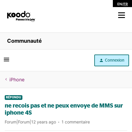
EN
/
FR
Magasiner
Communauté
Libre service
Connexion
Aide
iPhone
RÉPONDU
ne recois pas et ne peux envoye de MMS sur
iphone 4S
Forum|Forum|12 years ago
1 commentaire