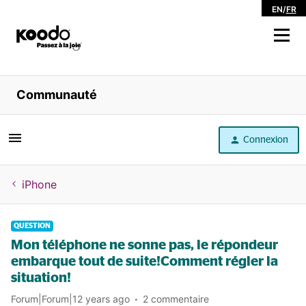
EN
/
FR
Magasiner
Communauté
Libre service
Connexion
Aide
iPhone
QUESTION
Mon téléphone ne sonne pas, le répondeur
embarque tout de suite!Comment régler la
situation!
Forum|Forum|12 years ago
2 commentaire