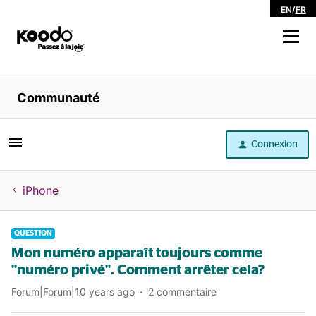
EN
/
FR
Magasiner
Communauté
Libre service
Connexion
Aide
iPhone
QUESTION
Mon numéro apparaît toujours comme
"numéro privé". Comment arrêter cela?
Forum|Forum|10 years ago
2 commentaire