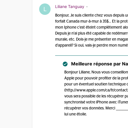
Liliane Tanguay
L
Bonjour, Je suis cliente chez vous depuis 
forfait Canada mur-à-mur à 35$... Et la pr
mon Iphone c'est éteint complètement alors
Depuis je n'ai plus été capable de redémarre
murale, etc. Dois-je me présenter en maga
d'appareil? Si oui, vais-je perdre mon num
Meilleure réponse par
Na
Bonjour Liliane, Nous vous conseill
Apple pour pouvoir profiter de la pr
pour un éventuel soutien technique o
(http://www.apple.com/ca/fr/contact/
vous sera possible de les récupérer pa
synchronisé votre iPhone avec iTunes,
récupérer vos données. Merci ________
lui une étoile.