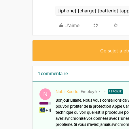
[iphone] [charge] [batterie] [ap
J'aime
Ce sujet a é
1 commentaire
Nabil Koodo
Employé
RÉPONSE
N
Bonjour Liliane, Nous vous conseillons de
pouvoir profiter de la protection Apple Ca
+4
technique ou voir quel est la procédure p
avez synchronisé vos données avec iTunes, i
problème. Si vous n'aviez jamais synchronis