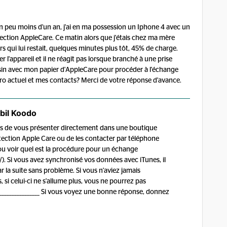
un peu moins d'un an, j'ai en ma possession un Iphone 4 avec un
otection AppleCare. Ce matin alors que j'étais chez ma mère
 qui lui restait, quelques minutes plus tôt, 45% de charge.
r l'appareil et il ne réagit pas lorsque branché à une prise
sin avec mon papier d'AppleCare pour procéder à l'échange
éro actuel et mes contacts? Merci de votre réponse d'avance.
bil Koodo
ons de vous présenter directement dans une boutique
otection Apple Care ou de les contacter par téléphone
u voir quel est la procédure pour un échange
). Si vous avez synchronisé vos données avec iTunes, il
r la suite sans problème. Si vous n'aviez jamais
 si celui-ci ne s'allume plus, vous ne pourrez pas
________________ Si vous voyez une bonne réponse, donnez