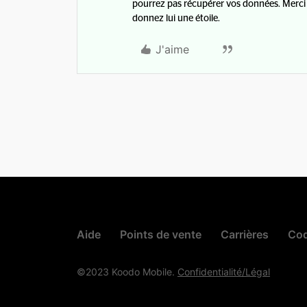
pourrez pas récupérer vos données. Merci _
donnez lui une étoile.
J'aime
Aide
Points de vente
Carrières
Cod
©2023 Koodo Mobile.
Confidentialité/Légal