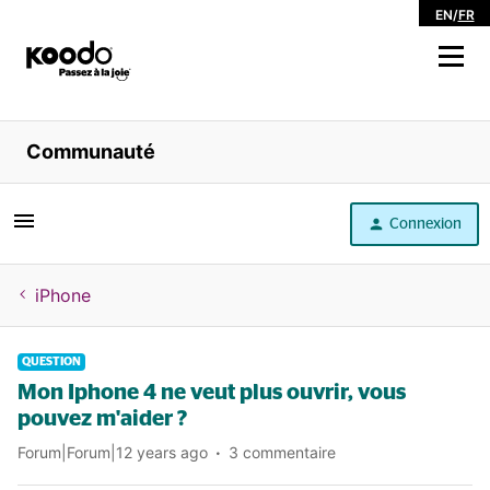
EN
/
FR
Magasiner
Communauté
Libre service
Connexion
Aide
iPhone
QUESTION
Mon Iphone 4 ne veut plus ouvrir, vous
pouvez m'aider ?
Forum|Forum|12 years ago
3 commentaire