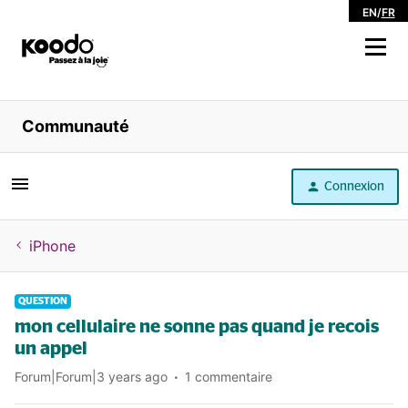
EN
/
FR
Magasiner
Communauté
Libre service
Connexion
Aide
iPhone
QUESTION
mon cellulaire ne sonne pas quand je recois
un appel
Forum|Forum|3 years ago
1 commentaire