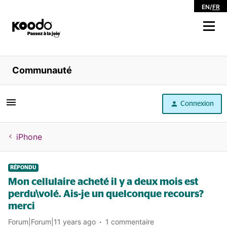
EN
/
FR
Magasiner
Communauté
Libre service
Connexion
Aide
iPhone
RÉPONDU
Mon cellulaire acheté il y a deux mois est
perdu\volé. Ais-je un quelconque recours?
merci
Forum|Forum|11 years ago
1 commentaire