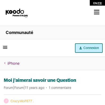
EN
/
FR
Magasiner
Communauté
Libre service
Connexion
Aide
iPhone
Moi j'aimerai savoir une Question
Forum|Forum|11 years ago
1 commentaire
CrazyWolf677 .
C