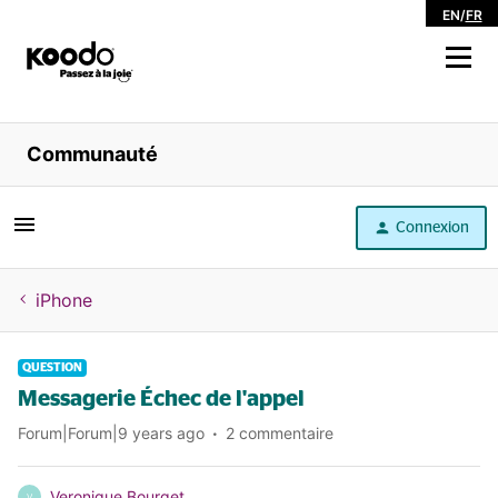
EN
/
FR
Magasiner
Communauté
Libre service
Connexion
Aide
iPhone
QUESTION
Messagerie Échec de l'appel
Forum|Forum|9 years ago
2 commentaire
Veronique Bourget
V