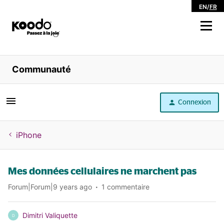
EN
/
FR
Magasiner
Communauté
Libre service
Connexion
Aide
iPhone
Mes données cellulaires ne marchent pas
Forum|Forum|9 years ago
1 commentaire
Dimitri Valiquette
D